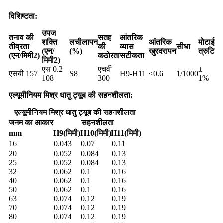
विशिष्टता:
उपज
तनाव की
सतह
आंतरिक
शक्ति
लचीलापन
आंतरिक
मोटाई
तीव्रता
की
व्यास
सीधा
(एन/
(%)
खुरदरापन
त्रुटि
(एन/मिमी2)
कठोरता
सटीकता
मिमी2)
एस 0.2
एचवी
±
एसबी 157
S8
H9-H11
<0.6
1/1000
108
300
1%
एल्यूमीनियम मिश्र धातु ट्यूब की सहनशीलता:
एल्यूमीनियम मिश्र धातु ट्यूब की सहनशीलता
जनम का आकार
सहनशीलता
mm
H9(मिमी)
H10(मिमी)
H11(मिमी)
16
0.043
0.07
0.11
20
0.052
0.084
0.13
25
0.052
0.084
0.13
32
0.062
0.1
0.16
40
0.062
0.1
0.16
50
0.062
0.1
0.16
63
0.074
0.12
0.19
70
0.074
0.12
0.19
80
0.074
0.12
0.19