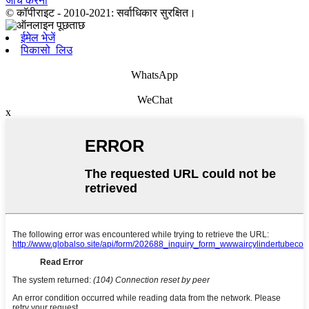
जाँच करना
© कॉपीराइट - 2010-2021: सर्वाधिकार सुरक्षित।
ईमेल भेजें
पिकासो_लिउ
WhatsApp
WeChat
x