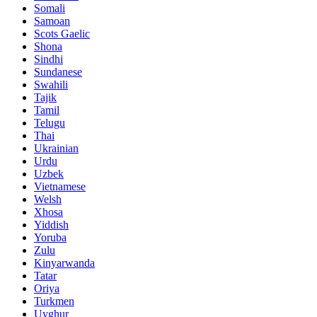
Somali
Samoan
Scots Gaelic
Shona
Sindhi
Sundanese
Swahili
Tajik
Tamil
Telugu
Thai
Ukrainian
Urdu
Uzbek
Vietnamese
Welsh
Xhosa
Yiddish
Yoruba
Zulu
Kinyarwanda
Tatar
Oriya
Turkmen
Uyghur