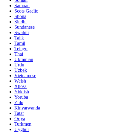
Somali
Samoan
Scots Gaelic
Shona
Sindhi
Sundanese
Swahili
Tajik
Tamil
Telugu
Thai
Ukrainian
Urdu
Uzbek
Vietnamese
Welsh
Xhosa
Yiddish
Yoruba
Zulu
Kinyarwanda
Tatar
Oriya
Turkmen
Uyghur