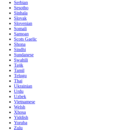
Serbian
Sesotho
Sinhala
Slovak
Slovenian
Somali
Samoan
Scots Gaelic
Shona
Sindhi
Sundanese
Swahili
Tajik
Tamil
Telugu
Thai
Ukrainian
Urdu
Uzbek
Vietnamese
Welsh
Xhosa
Yiddish
Yoruba
Zulu