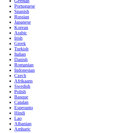
German
Portuguese
Spanish
Russian
Japanese
Korean
Arabic
Irish
Greek
Turkish
Italian
Danish
Romanian
Indonesian
Czech
Afrikaans
Swedish
Polish
Basque
Catalan
Esperanto
Hindi
Lao
Albanian
Amharic