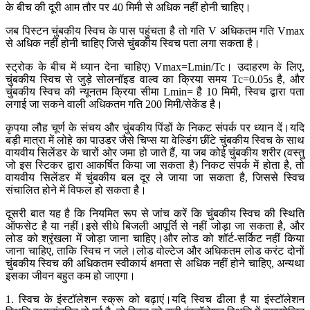
के बीच की दूरी आम तौर पर 40 मिमी से अधिक नहीं होनी चाहिए।
जब पिस्टन चुंबकीय स्विच के पास पहुंचता है तो गति V अधिकतम गति Vmax
से अधिक नहीं होनी चाहिए जिसे चुंबकीय स्विच पता लगा सकता है।
स्ट्रोक के बीच में ध्यान देना चाहिए) Vmax=Lmin/Tc। उदाहरण के लिए,
चुंबकीय स्विच से जुड़े सोलनॉइड वाल्व का क्रिया समय Tc=0.05s है, और
चुंबकीय स्विच की न्यूनतम क्रिया सीमा Lmin= है 10 मिमी, स्विच द्वारा पता
लगाई जा सकने वाली अधिकतम गति 200 मिमी/सेकेंड है।
कृपया लौह चूर्ण के संचय और चुंबकीय पिंडों के निकट संपर्क पर ध्यान दें।यदि
बड़ी मात्रा में लोहे का पाउडर जैसे चिप्स या वेल्डिंग छींटे चुंबकीय स्विच के साथ
वायवीय सिलेंडर के चारों ओर जमा हो जाते हैं, या जब कोई चुंबकीय शरीर (वस्तु
जो इस स्टिकर द्वारा आकर्षित किया जा सकता है) निकट संपर्क में होता है, तो
वायवीय सिलेंडर में चुंबकीय बल दूर ले जाया जा सकता है, जिससे स्विच
संचालित होने में विफल हो सकता है।
दूसरी बात यह है कि नियमित रूप से जांच करें कि चुंबकीय स्विच की स्थिति
ऑफसेट है या नहीं।इसे सीधे बिजली आपूर्ति से नहीं जोड़ा जा सकता है, और
लोड को श्रृंखला में जोड़ा जाना चाहिए।और लोड को शॉर्ट-सर्किट नहीं किया
जाना चाहिए, ताकि स्विच न जले।लोड वोल्टेज और अधिकतम लोड करंट दोनों
चुंबकीय स्विच की अधिकतम स्वीकार्य क्षमता से अधिक नहीं होने चाहिए, अन्यथा
इसका जीवन बहुत कम हो जाएगा।
1. स्विच के इंस्टॉलेशन स्क्रू को बढ़ाएं।यदि स्विच ढीला है या इंस्टॉलेशन